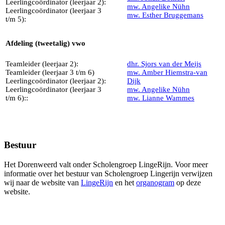
Leerlingcoördinator (leerjaar 2):
mw. Angelike
Nühn
Leerlingcoördinator (leerjaar 3
mw. Esther Bruggemans
t/m 5):
Afdeling (tweetalig) vwo
Teamleider (leerjaar 2):
dhr. Sjors van der Meijs
Teamleider (leerjaar 3 t/m 6)
mw. Amber Hiemstra-van
Leerlingcoördinator (leerjaar 2):
Dijk
Leerlingcoördinator (leerjaar 3
mw. Angelike
Nühn
t/m 6)::
mw. Lianne Wammes
Bestuur
Het Dorenweerd valt onder Scholengroep LingeRijn. Voor meer
informatie over het bestuur van Scholengroep Lingerijn verwijzen
wij naar de website van
LingeRijn
en het
organogram
op deze
website.