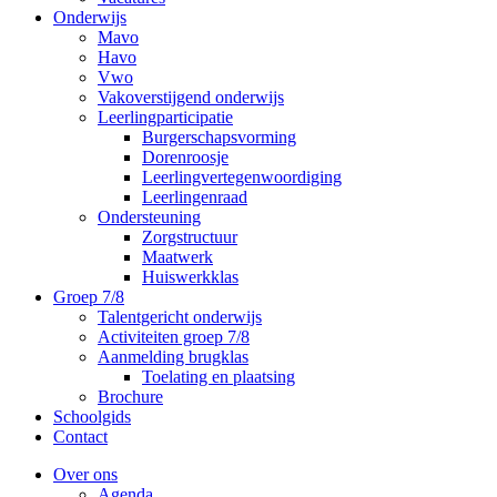
Onderwijs
Mavo
Havo
Vwo
Vakoverstijgend onderwijs
Leerlingparticipatie
Burgerschapsvorming
Dorenroosje
Leerlingvertegenwoordiging
Leerlingenraad
Ondersteuning
Zorgstructuur
Maatwerk
Huiswerkklas
Groep 7/8
Talentgericht onderwijs
Activiteiten groep 7/8
Aanmelding brugklas
Toelating en plaatsing
Brochure
Schoolgids
Contact
Over ons
Agenda