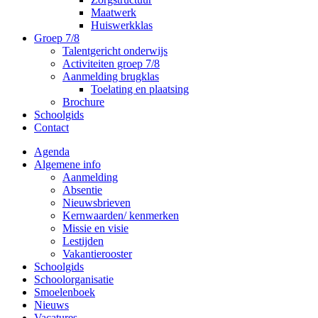
Maatwerk
Huiswerkklas
Groep 7/8
Talentgericht onderwijs
Activiteiten groep 7/8
Aanmelding brugklas
Toelating en plaatsing
Brochure
Schoolgids
Contact
Agenda
Algemene info
Aanmelding
Absentie
Nieuwsbrieven
Kernwaarden/ kenmerken
Missie en visie
Lestijden
Vakantierooster
Schoolgids
Schoolorganisatie
Smoelenboek
Nieuws
Vacatures