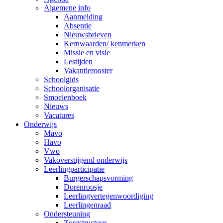
Algemene info
Aanmelding
Absentie
Nieuwsbrieven
Kernwaarden/ kenmerken
Missie en visie
Lestijden
Vakantierooster
Schoolgids
Schoolorganisatie
Smoelenboek
Nieuws
Vacatures
Onderwijs
Mavo
Havo
Vwo
Vakoverstijgend onderwijs
Leerlingparticipatie
Burgerschapsvorming
Dorenroosje
Leerlingvertegenwoordiging
Leerlingenraad
Ondersteuning
Zorgstructuur