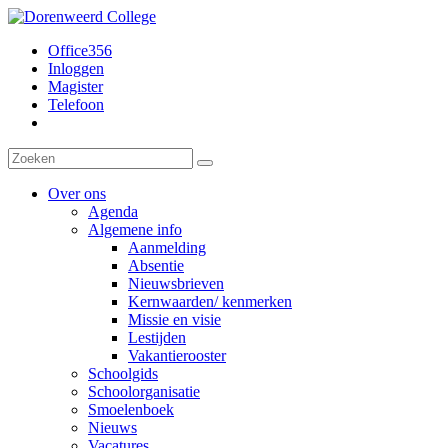
Office356
Inloggen
Magister
Telefoon
Over ons
Agenda
Algemene info
Aanmelding
Absentie
Nieuwsbrieven
Kernwaarden/ kenmerken
Missie en visie
Lestijden
Vakantierooster
Schoolgids
Schoolorganisatie
Smoelenboek
Nieuws
Vacatures