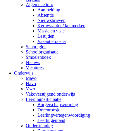
Algemene info
Aanmelding
Absentie
Nieuwsbrieven
Kernwaarden/ kenmerken
Missie en visie
Lestijden
Vakantierooster
Schoolgids
Schoolorganisatie
Smoelenboek
Nieuws
Vacatures
Onderwijs
Mavo
Havo
Vwo
Vakoverstijgend onderwijs
Leerlingparticipatie
Burgerschapsvorming
Dorenroosje
Leerlingvertegenwoordiging
Leerlingenraad
Ondersteuning
Zorgstructuur