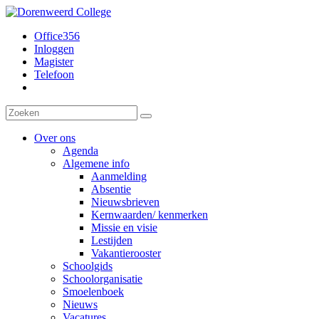
Office356
Inloggen
Magister
Telefoon
Over ons
Agenda
Algemene info
Aanmelding
Absentie
Nieuwsbrieven
Kernwaarden/ kenmerken
Missie en visie
Lestijden
Vakantierooster
Schoolgids
Schoolorganisatie
Smoelenboek
Nieuws
Vacatures