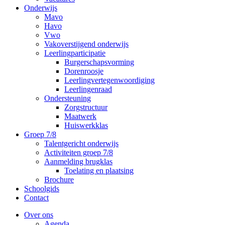
Onderwijs
Mavo
Havo
Vwo
Vakoverstijgend onderwijs
Leerlingparticipatie
Burgerschapsvorming
Dorenroosje
Leerlingvertegenwoordiging
Leerlingenraad
Ondersteuning
Zorgstructuur
Maatwerk
Huiswerkklas
Groep 7/8
Talentgericht onderwijs
Activiteiten groep 7/8
Aanmelding brugklas
Toelating en plaatsing
Brochure
Schoolgids
Contact
Over ons
Agenda