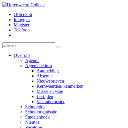
Office356
Inloggen
Magister
Telefoon
Over ons
Agenda
Algemene info
Aanmelding
Absentie
Nieuwsbrieven
Kernwaarden/ kenmerken
Missie en visie
Lestijden
Vakantierooster
Schoolgids
Schoolorganisatie
Smoelenboek
Nieuws
Vacatures