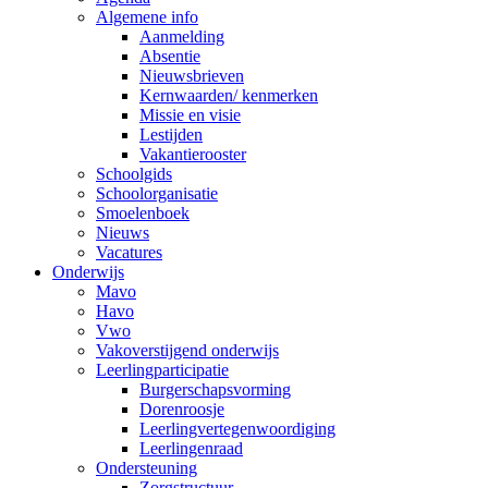
Algemene info
Aanmelding
Absentie
Nieuwsbrieven
Kernwaarden/ kenmerken
Missie en visie
Lestijden
Vakantierooster
Schoolgids
Schoolorganisatie
Smoelenboek
Nieuws
Vacatures
Onderwijs
Mavo
Havo
Vwo
Vakoverstijgend onderwijs
Leerlingparticipatie
Burgerschapsvorming
Dorenroosje
Leerlingvertegenwoordiging
Leerlingenraad
Ondersteuning
Zorgstructuur