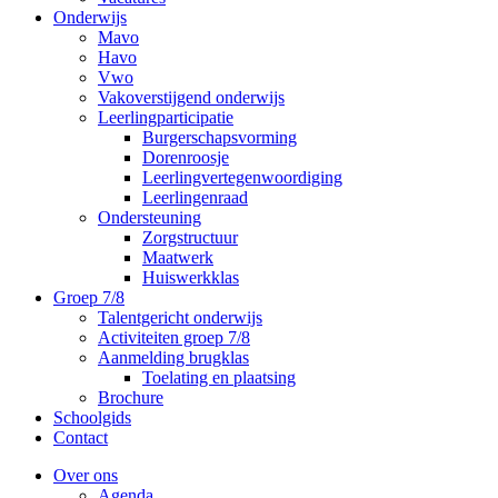
Onderwijs
Mavo
Havo
Vwo
Vakoverstijgend onderwijs
Leerlingparticipatie
Burgerschapsvorming
Dorenroosje
Leerlingvertegenwoordiging
Leerlingenraad
Ondersteuning
Zorgstructuur
Maatwerk
Huiswerkklas
Groep 7/8
Talentgericht onderwijs
Activiteiten groep 7/8
Aanmelding brugklas
Toelating en plaatsing
Brochure
Schoolgids
Contact
Over ons
Agenda