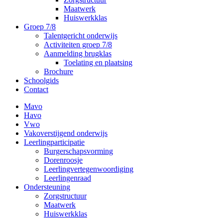
Maatwerk
Huiswerkklas
Groep 7/8
Talentgericht onderwijs
Activiteiten groep 7/8
Aanmelding brugklas
Toelating en plaatsing
Brochure
Schoolgids
Contact
Mavo
Havo
Vwo
Vakoverstijgend onderwijs
Leerlingparticipatie
Burgerschapsvorming
Dorenroosje
Leerlingvertegenwoordiging
Leerlingenraad
Ondersteuning
Zorgstructuur
Maatwerk
Huiswerkklas